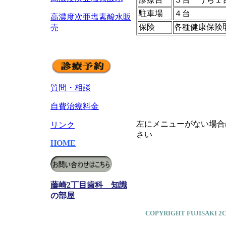
駐車場
４台
高濃度次亜塩素酸水販
保険
各種健康保険
売
質問・相談
自費治療料金
左にメニューがない場合
リンク
さい
HOME
藤崎2丁目歯科 知識
の部屋
COPYRIGHT FUJISAKI 2