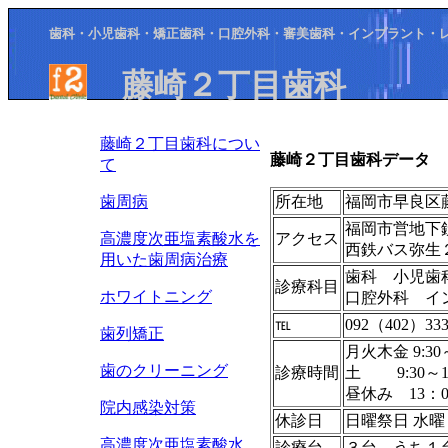
歯科・小児歯科・矯正歯科・口腔外科・審美歯科・インプラント・
藤崎２丁目歯科
藤崎２丁目歯科につい
藤崎２丁目歯科データ
て
歯周病
所在地
福岡市早良区藤
福岡市営地下
高濃度次亜塩素酸水を
アクセス
西鉄バス弥生
用いた歯周病治療
歯科 小児歯
診療科目
ホワイトニング
口腔外科 イ
℡
092（402）333
歯列矯正
月火木金 9:30
歯のクリーニング
診療時間
土 9:30～1
昼休み 13：0
院内感染対策
休診日
日曜祭日 水曜
高濃度次亜塩素酸水
診療台
３台 うち１